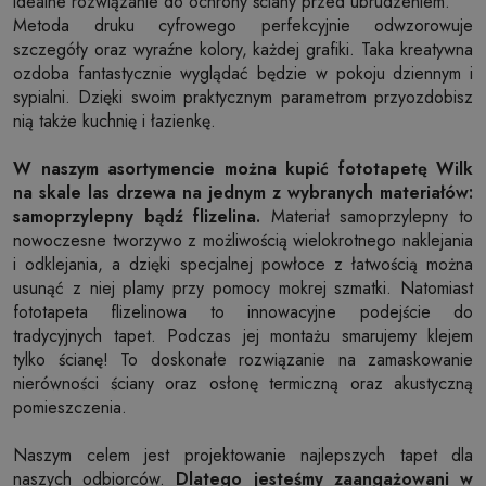
idealne rozwiązanie do ochrony ściany przed ubrudzeniem.
Metoda druku cyfrowego perfekcyjnie odwzorowuje
szczegóły oraz wyraźne kolory, każdej grafiki. Taka kreatywna
ozdoba fantastycznie wyglądać będzie w pokoju dziennym i
sypialni. Dzięki swoim praktycznym parametrom przyozdobisz
nią także kuchnię i łazienkę.
W naszym asortymencie można kupić fototapetę Wilk
na skale las drzewa na jednym z wybranych materiałów:
samoprzylepny bądź flizelina.
Materiał samoprzylepny to
nowoczesne tworzywo z możliwością wielokrotnego naklejania
i odklejania, a dzięki specjalnej powłoce z łatwością można
usunąć z niej plamy przy pomocy mokrej szmatki. Natomiast
fototapeta flizelinowa to innowacyjne podejście do
tradycyjnych tapet. Podczas jej montażu smarujemy klejem
tylko ścianę! To doskonałe rozwiązanie na zamaskowanie
nierówności ściany oraz osłonę termiczną oraz akustyczną
pomieszczenia.
Naszym celem jest projektowanie najlepszych tapet dla
naszych odbiorców.
Dlatego jesteśmy zaangażowani w