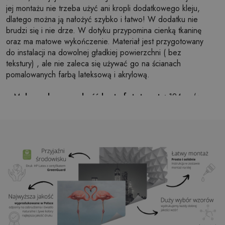
jej montażu nie trzeba użyć ani kropli dodatkowego kleju,
dlatego można ją nałożyć szybko i łatwo! W dodatku nie
brudzi się i nie drze. W dotyku przypomina cienką tkaninę
oraz ma matowe wykończenie. Materiał jest przygotowany
do instalacji na dowolnej gładkiej powierzchni ( bez
tekstury) , ale nie zaleca się używać go na ścianach
pomalowanych farbą lateksową i akrylową.
Maksymalna szerokość brytu fototapety:
124cm (w
przypadku rozmiaru większego niż szerokość brytu,
wydruk będzie składał się z kilku równych arkuszy)
Struktura:
satynowa
Wykończenie:
lekki mat
Klej:
Niepotrzebny
Zastosowanie:
Salon, sypialnia, pomieszczenia
biurowe, przedpokój i wiele innych