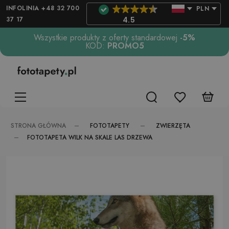
INFOLINIA +48 32 700
PLN
37 17
4.5
Wszystkie produkty z oferty standardowej
-5%
KOD:
PROMO5
FOTOTAPETY
ZWIERZĘTA
STRONA GŁÓWNA
FOTOTAPETA WILK NA SKALE LAS DRZEWA