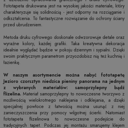
Fototapeta drukowana jest na wysokiej jakości materiale, który
charakteryzuje się solidnością - jest odporny na rozciąganie i
odkształcenia. To fantastyczne rozwiązanie do ochrony ściany
przed ubrudzeniem.
Metoda druku cyfrowego doskonale odwzorowuje detale oraz
wyraźne kolory, każdej grafiki. Taka kreatywna dekoracja
idealnie wyglądać będzie w pokoju dziennym i sypialni. Dzięki
swoim praktycznym parametrom przyozdobisz nią też kuchnię i
łazienkę.
W naszym asortymencie można nabyć fototapetę
Jezioro czorsztyn niedzica pieniny panorama na jednym
z wybranych materiałów: samoprzylepny bądź
flizelina.
Materiał samoprzylepny to nowoczesne tworzywo z
możliwością wielokrotnego naklejania i odklejania, a dzięki
specjalnej powłoce z łatwością można usunąć z niej
zanieczyszczenia przy pomocy wilgotnej ścierki. Natomiast
fototapeta flizelinowa to nowoczesne podejście do
tradycyjnych tapet. Podczas jej montażu smarujemy klejem