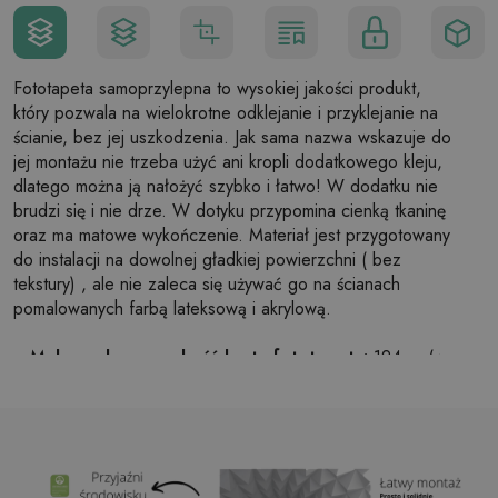
Fototapeta samoprzylepna to wysokiej jakości produkt,
który pozwala na wielokrotne odklejanie i przyklejanie na
ścianie, bez jej uszkodzenia. Jak sama nazwa wskazuje do
jej montażu nie trzeba użyć ani kropli dodatkowego kleju,
dlatego można ją nałożyć szybko i łatwo! W dodatku nie
brudzi się i nie drze. W dotyku przypomina cienką tkaninę
oraz ma matowe wykończenie. Materiał jest przygotowany
do instalacji na dowolnej gładkiej powierzchni ( bez
tekstury) , ale nie zaleca się używać go na ścianach
pomalowanych farbą lateksową i akrylową.
Maksymalna szerokość brytu fototapety:
124cm (w
przypadku rozmiaru większego niż szerokość brytu,
wydruk będzie składał się z kilku równych arkuszy)
Struktura:
satynowa
Wykończenie:
lekki mat
Klej:
Niepotrzebny