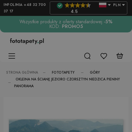
INFOLINIA +48 32 700
PLN
37 17
4.5
Wszystkie produkty z oferty standardowej
-5%
KOD:
PROMO5
FOTOTAPETY
GÓRY
STRONA GŁÓWNA
OKLEINA NA ŚCIANĘ JEZIORO CZORSZTYN NIEDZICA PIENINY
PANORAMA