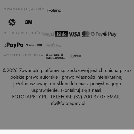
GWARANCJA JAKOŚCI
METODY PŁATNOŚCI
WYSYŁKA KURIERSKA
©2026 Zawartość platformy sprzedażowej jest chroniona przez
polskie prawo autorskie i prawo własności intelektualnej.
Jeżeli masz uwagi do sklepu lub masz pomysł na jego
usprawnienie, skontaktuj się z nami.
FOTOTAPETY.PL, TELEFON: (32) 700 37 07 EMAIL:
info@fototapety.pl
LUSTRO