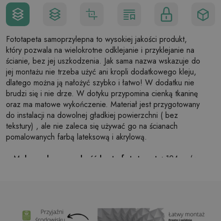
Fototapeta samoprzylepna to wysokiej jakości produkt,
który pozwala na wielokrotne odklejanie i przyklejanie na
ścianie, bez jej uszkodzenia. Jak sama nazwa wskazuje do
jej montażu nie trzeba użyć ani kropli dodatkowego kleju,
dlatego można ją nałożyć szybko i łatwo! W dodatku nie
brudzi się i nie drze. W dotyku przypomina cienką tkaninę
oraz ma matowe wykończenie. Materiał jest przygotowany
do instalacji na dowolnej gładkiej powierzchni ( bez
tekstury) , ale nie zaleca się używać go na ścianach
pomalowanych farbą lateksową i akrylową.
Maksymalna szerokość brytu fototapety:
124cm (w
przypadku rozmiaru większego niż szerokość brytu,
wydruk będzie składał się z kilku równych arkuszy)
Struktura:
satynowa
Wykończenie:
lekki mat
Klej:
Niepotrzebny