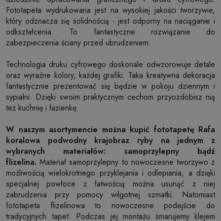
Fototapeta wydrukowana jest na wysokiej jakości tworzywie,
który odznacza się solidnością - jest odporny na naciąganie i
odkształcenia. To fantastyczne rozwiązanie do
zabezpieczenia ściany przed ubrudzeniem.
Technologia druku cyfrowego doskonale odwzorowuje detale
oraz wyraźne kolory, każdej grafiki. Taka kreatywna dekoracja
fantastycznie prezentować się będzie w pokoju dziennym i
sypialni. Dzięki swoim praktycznym cechom przyozdobisz nią
też kuchnię i łazienkę.
W naszym asortymencie można kupić fototapetę Rafa
koralowa podwodny krajobraz ryby na jednym z
wybranych materiałów: samoprzylepny bądź
flizelina.
Materiał samoprzylepny to nowoczesne tworzywo z
możliwością wielokrotnego przyklejania i odlepiania, a dzięki
specjalnej powłoce z łatwością można usunąć z niej
zabrudzenia przy pomocy wilgotnej szmatki. Natomiast
fototapeta flizelinowa to nowoczesne podejście do
tradycyjnych tapet. Podczas jej montażu smarujemy klejem