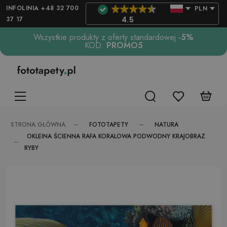
INFOLINIA +48 32 700
PLN
37 17
4.5
Wszystkie produkty z oferty standardowej
-5%
KOD:
PROMO5
FOTOTAPETY
NATURA
STRONA GŁÓWNA
OKLEINA ŚCIENNA RAFA KORALOWA PODWODNY KRAJOBRAZ
RYBY