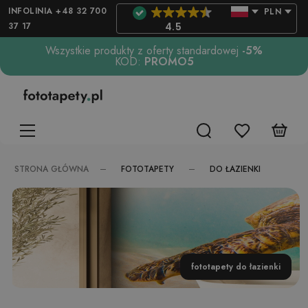
INFOLINIA +48 32 700
PLN
37 17
4.5
Wszystkie produkty z oferty standardowej
-5%
KOD:
PROMO5
FOTOTAPETY
DO ŁAZIENKI
STRONA GŁÓWNA
fototapety do łazienki