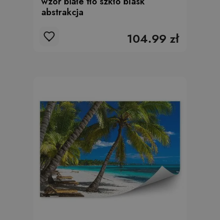
wzór białe tło szkło blask
abstrakcja
104.99 zł