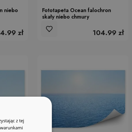
n niebo
Fototapeta Ocean falochron
skały niebo chmury
4.99 zł
104.99 zł
stając z tej
z warunkami