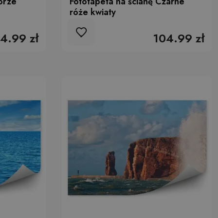
orze
Fototapeta na ścianę Czarne
róże kwiaty
4.99 zł
104.99 zł