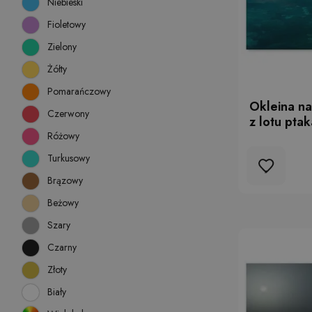
Niebieski
Fioletowy
Zielony
Żółty
Pomarańczowy
Okleina na
Czerwony
z lotu pta
Różowy
Turkusowy
Brązowy
Beżowy
Szary
Czarny
Złoty
Biały