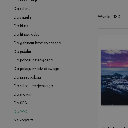
Do restauracji
Do salonu
Wyniki: 133
Do sypialni
Do biura
Do fitness klubu
Do gabinetu kosmetycznego
Do jadalni
Do pokoju dziecięcego
Do pokoju młodzieżowego
Do przedpokoju
Do salonu fryzjerskiego
Do siłowni
Do SPA
Do WC
Na korytarz