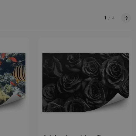
1
/
4