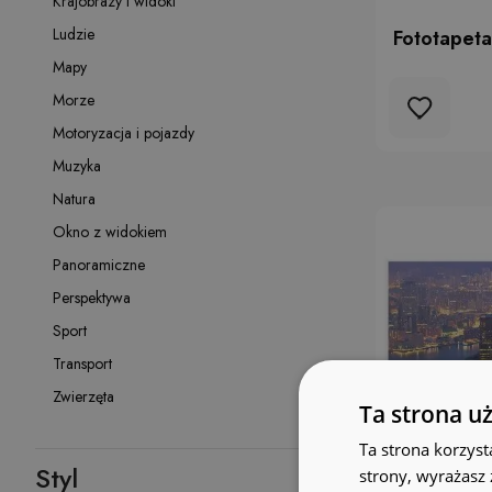
Krajobrazy i widoki
Ludzie
Fototapet
Mapy
Morze
Motoryzacja i pojazdy
Muzyka
Natura
Okno z widokiem
Panoramiczne
Perspektywa
Sport
Transport
Zwierzęta
Ta strona u
Ta strona korzyst
Styl
strony, wyrażasz