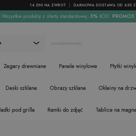
14 DNI NA ZWROT
DARMOWA DOSTAWA OD 450 Z
Wszystkie produkty z oferty standardowej
-5%
KOD:
PROMO5
e
Zegary drewniane
Panele winylowe
Płytki winy
Deski szklane
Obrazy szklane
Okleiny na drzw
adki pod grilla
Ramki do zdjęć
Tablice na magn