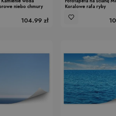
a Kamienie woda
Fototapeta na ścianę M
orowe niebo chmury
Koralowe rafa ryby
104.99 zł
10