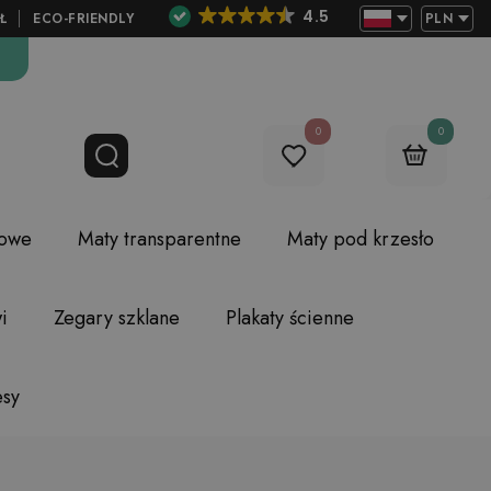
4.5
Ł
ECO-FRIENDLY
PLN
0
0
lowe
Maty transparentne
Maty pod krzesło
i
Zegary szklane
Plakaty ścienne
esy