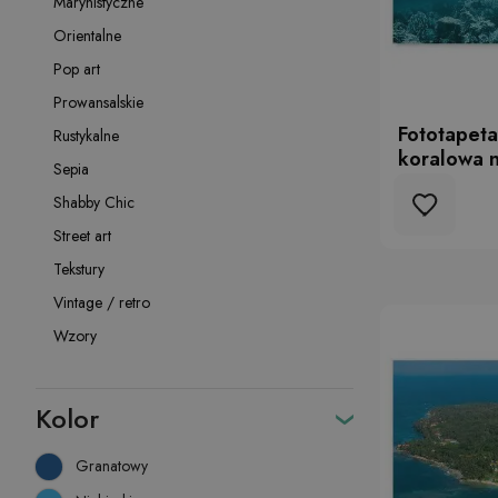
Marynistyczne
Orientalne
Pop art
Prowansalskie
Fototapeta
Rustykalne
koralowa 
Sepia
Shabby Chic
Street art
Tekstury
Vintage / retro
Wzory
Kolor
Granatowy