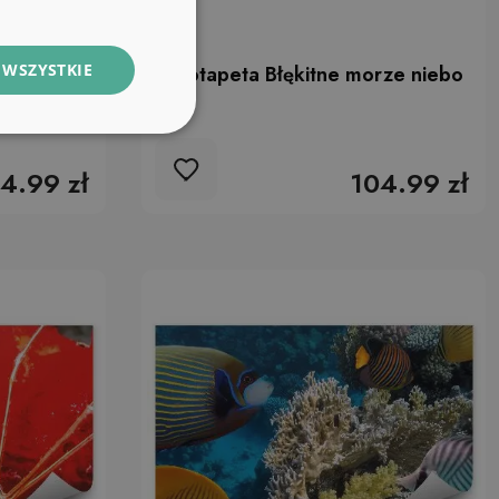
 WSZYSTKIE
rze niebo
Fototapeta Błękitne morze niebo
4.99 zł
104.99 zł