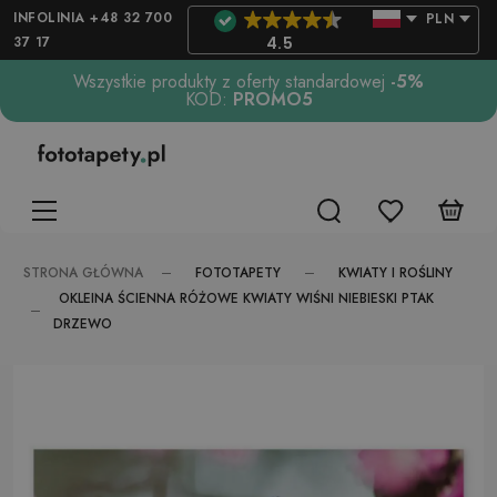
INFOLINIA +48 32 700
PLN
37 17
4.5
Wszystkie produkty z oferty standardowej
-5%
KOD:
PROMO5
FOTOTAPETY
KWIATY I ROŚLINY
STRONA GŁÓWNA
OKLEINA ŚCIENNA RÓŻOWE KWIATY WIŚNI NIEBIESKI PTAK
DRZEWO