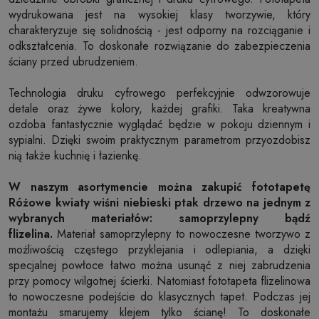
wydrukowana jest na wysokiej klasy tworzywie, który
charakteryzuje się solidnością - jest odporny na rozciąganie i
odkształcenia. To doskonałe rozwiązanie do zabezpieczenia
ściany przed ubrudzeniem.
Technologia druku cyfrowego perfekcyjnie odwzorowuje
detale oraz żywe kolory, każdej grafiki. Taka kreatywna
ozdoba fantastycznie wyglądać będzie w pokoju dziennym i
sypialni. Dzięki swoim praktycznym parametrom przyozdobisz
nią także kuchnię i łazienkę.
W naszym asortymencie można zakupić fototapetę
Różowe kwiaty wiśni niebieski ptak drzewo na jednym z
wybranych materiałów: samoprzylepny bądź
flizelina.
Materiał samoprzylepny to nowoczesne tworzywo z
możliwością częstego przyklejania i odlepiania, a dzięki
specjalnej powłoce łatwo można usunąć z niej zabrudzenia
przy pomocy wilgotnej ścierki. Natomiast fototapeta flizelinowa
to nowoczesne podejście do klasycznych tapet. Podczas jej
montażu smarujemy klejem tylko ścianę! To doskonałe