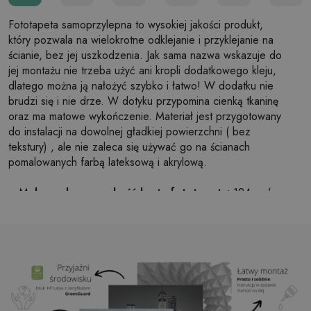
Fototapeta samoprzylepna to wysokiej jakości produkt,
który pozwala na wielokrotne odklejanie i przyklejanie na
ścianie, bez jej uszkodzenia. Jak sama nazwa wskazuje do
jej montażu nie trzeba użyć ani kropli dodatkowego kleju,
dlatego można ją nałożyć szybko i łatwo! W dodatku nie
brudzi się i nie drze. W dotyku przypomina cienką tkaninę
oraz ma matowe wykończenie. Materiał jest przygotowany
do instalacji na dowolnej gładkiej powierzchni ( bez
tekstury) , ale nie zaleca się używać go na ścianach
pomalowanych farbą lateksową i akrylową.
Maksymalna szerokość brytu fototapety:
124cm (w
przypadku rozmiaru większego niż szerokość brytu,
wydruk będzie składał się z kilku równych arkuszy)
Struktura:
satynowa
Wykończenie:
lekki mat
Klej:
Niepotrzebny
Zastosowanie:
Salon, sypialnia, pomieszczenia
biurowe, przedpokój i wiele innych