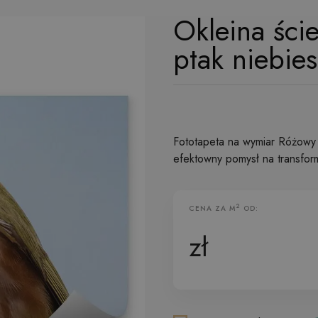
Okleina ści
ptak niebie
Fototapeta na wymiar Różowy k
efektowny pomysł na transfor
2
CENA ZA M
OD:
Fototapeta Flizelinowa
zł