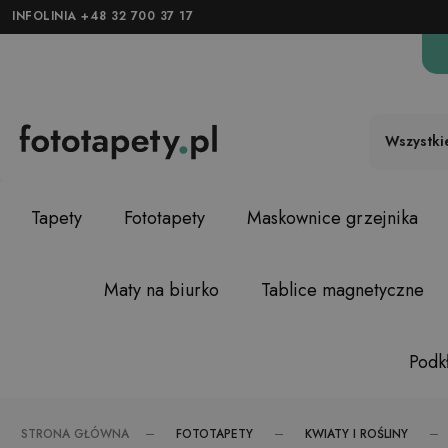
INFOLINIA +48 32 700 37 17
Wszystki
Tapety
Fototapety
Maskownice grzejnika
Maty na biurko
Tablice magnetyczne
Podkł
FOTOTAPETY
KWIATY I ROŚLINY
STRONA GŁÓWNA