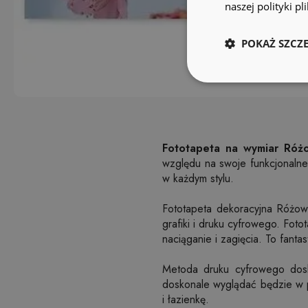
naszej polityki p
POKAŻ SZCZ
Fototapeta na wymiar Różo
względu na swoje funkcjonaln
w każdym stylu.
Fototapeta dekoracyjna Różowy
grafiki i druku cyfrowego. Foto
naciąganie i zagięcia. To fant
Metoda druku cyfrowego dosk
doskonale wyglądać będzie w p
i łazienkę.