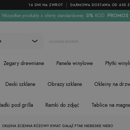
14 DNI NA ZWROT
DARMOWA DOSTAWA OD 450 Z
Wszystkie produkty z oferty standardowej
-5%
KOD:
PROMO5
e
Zegary drewniane
Panele winylowe
Płytki winy
Deski szklane
Obrazy szklane
Okleiny na drzw
adki pod grilla
Ramki do zdjęć
Tablice na magn
OKLEINA ŚCIENNA RÓŻOWY KWIAT GAŁĄŹ PTAK NIEBIESKIE NIEBO