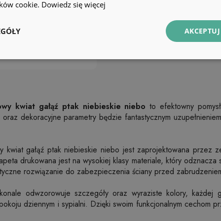
lików cookie.
Dowiedz się więcej
EGÓŁY
AKCEPTUJ
wy kwiat gałąź ptak niebieskie niebo
to efektowny pomysł 
e oraz dekoracyjne parametry będzie fantastycznym uzupełnieni
 kwiat gałąź ptak niebieskie niebo jest zaprojektowana przez ze
tapeta drukowana jest na wysokiej klasy materiale, który odznacza s
astyczne rozwiązanie do zabezpieczenia ściany przed zabrudzenie
onale odwzorowuje szczegóły oraz wyraziste kolory, każdej gr
okoju dziennym i sypialni. Dzięki swoim funkcjonalnym cechom pr