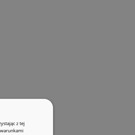
stając z tej
z warunkami