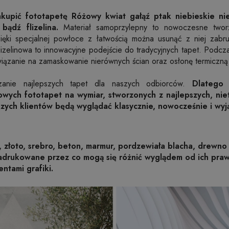
kupić fototapetę Różowy kwiat gałąź ptak niebieskie n
bądź flizelina.
Materiał samoprzylepny to nowoczesne twor
dzięki specjalnej powłoce z łatwością można usunąć z niej zab
flizelinowa to innowacyjne podejście do tradycyjnych tapet. Podcz
wiązanie na zamaskowanie nierównych ścian oraz osłonę termiczną 
zanie najlepszych tapet dla naszych odbiorców.
Dlatego
wych fototapet na wymiar, stworzonych z najlepszych, nie
szych klientów będą wyglądać klasycznie, nowocześnie i wy
, złoto, srebro, beton, marmur, pordzewiała blacha, drewno 
nadrukowane przez co mogą się różnić wyglądem od ich pr
entami grafiki.