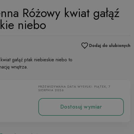
enna Różowy kwiat gałąź
skie niebo
Dodaj do ulubionych
wiat gałąź ptak niebieskie niebo to
mację wnętrza.
PRZEWIDYWANA DATA WYSYŁKI: PIĄTEK, 7
SIERPNIA 2026
Dostosuj wymiar