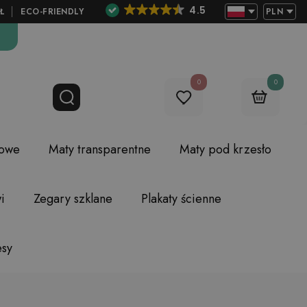
4.5
Ł
ECO-FRIENDLY
PLN
0
0
lowe
Maty transparentne
Maty pod krzesło
i
Zegary szklane
Plakaty ścienne
esy