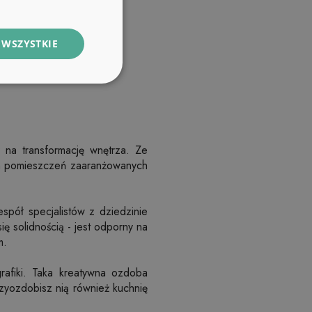
 WSZYSTKIE
na transformację wnętrza. Ze
em pomieszczeń zaaranżowanych
spół specjalistów z dziedzinie
ię solidnością - jest odporny na
m.
afiki. Taka kreatywna ozdoba
zyozdobisz nią również kuchnię