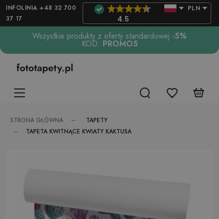
INFOLINIA +48 32 700
PLN
37 17
4.5
Wszystkie produkty z oferty standardowej
-5%
KOD:
PROMO5
TAPETY
STRONA GŁÓWNA
TAPETA KWITNĄCE KWIATY KAKTUSA