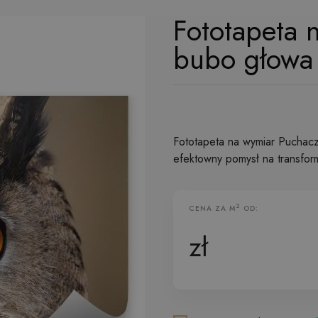
Fototapeta 
bubo głowa
Fototapeta na wymiar Puchacz
efektowny pomysł na transfor
2
CENA ZA M
OD:
Fototapeta Flizelinowa
zł