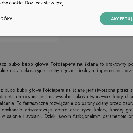
lików cookie.
Dowiedz się więcej
EGÓŁY
AKCEPTUJ
acz bubo bubo głowa Fototapeta na ścianę
to efektowny pom
alne oraz dekoracyjne cechy będzie idealnym dopełnieniem prz
z bubo bubo głowa Fototapeta na ścianę jest stworzona przez ze
otapeta drukowana jest na wysokiej jakości tworzywie, który chara
ałcenia. To fantastyczne rozwiązanie do osłony ściany przed zab
 doskonale odwzorowuje detale oraz żywe kolory, każdej grafi
 w salonie i sypialni. Dzięki swoim funkcjonalnym parametrom pr