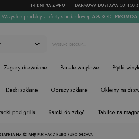
14 DNI NA ZWROT
DARMOWA DOSTAWA OD 450 Z
Wszystkie produkty z oferty standardowej
-5%
KOD:
PROMO5
e
Zegary drewniane
Panele winylowe
Płytki winy
Deski szklane
Obrazy szklane
Okleiny na drzw
adki pod grilla
Ramki do zdjęć
Tablice na magn
OTAPETA NA ŚCIANĘ PUCHACZ BUBO BUBO GŁOWA