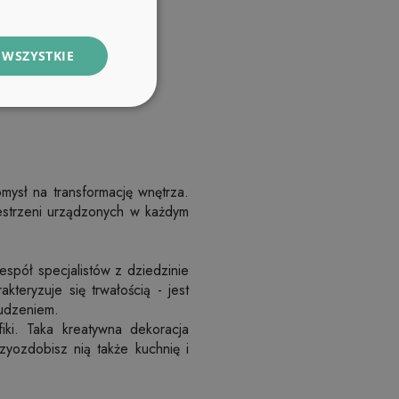
 WSZYSTKIE
ysł na transformację wnętrza.
estrzeni urządzonych w każdym
spół specjalistów z dziedzinie
kteryzuje się trwałością - jest
rudzeniem.
ki. Taka kreatywna dekoracja
zyozdobisz nią także kuchnię i