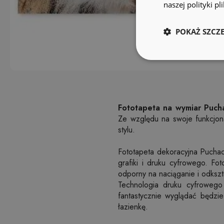
naszej polityki p
POKAŻ SZCZ
Fototapeta na wymiar Puch
Ze względu na swoje funkcjon
stylu.
Fototapeta dekoracyjna Puchac
grafiki i druku cyfrowego. Fot
odporny na naciąganie i odkszt
Technologia druku cyfrowego
fantastycznie wyglądać będzie
łazienkę.