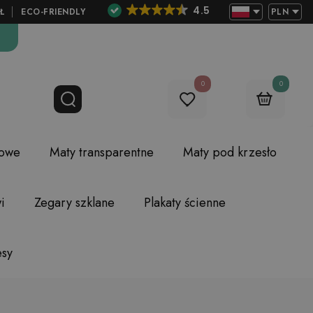
4.5
Ł
ECO-FRIENDLY
PLN
0
0
lowe
Maty transparentne
Maty pod krzesło
i
Zegary szklane
Plakaty ścienne
esy