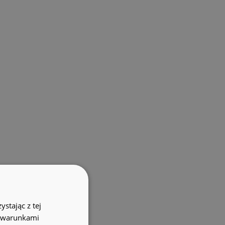
stając z tej
z warunkami