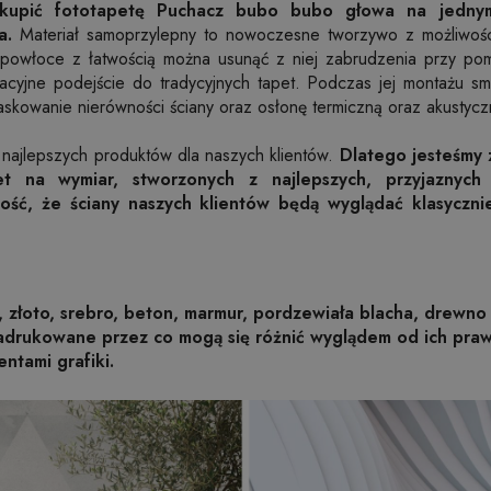
kupić fototapetę Puchacz bubo bubo głowa na jednym
a.
Materiał samoprzylepny to nowoczesne tworzywo z możliwością
ej powłoce z łatwością można usunąć z niej zabrudzenia przy po
wacyjne podejście do tradycyjnych tapet. Podczas jej montażu sm
skowanie nierówności ściany oraz osłonę termiczną oraz akustyc
 najlepszych produktów dla naszych klientów.
Dlatego jesteśmy
et na wymiar, stworzonych z najlepszych, przyjaznych
ość, że ściany naszych klientów będą wyglądać klasyczni
, złoto, srebro, beton, marmur, pordzewiała blacha, drewno 
nadrukowane przez co mogą się różnić wyglądem od ich pr
entami grafiki.