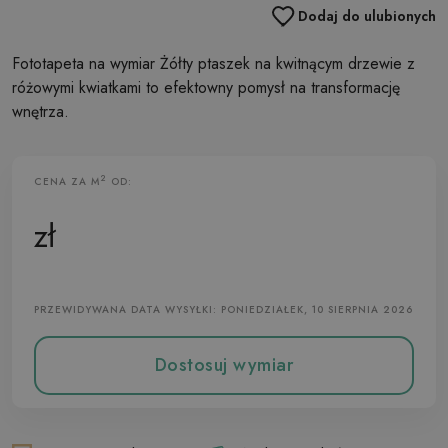
Dodaj do ulubionych
Fototapeta na wymiar Żółty ptaszek na kwitnącym drzewie z
różowymi kwiatkami to efektowny pomysł na transformację
wnętrza.
2
CENA ZA M
OD:
Fototapeta Flizelinowa
zł
PRZEWIDYWANA DATA WYSYŁKI: PONIEDZIAŁEK, 10 SIERPNIA 2026
Dostosuj wymiar