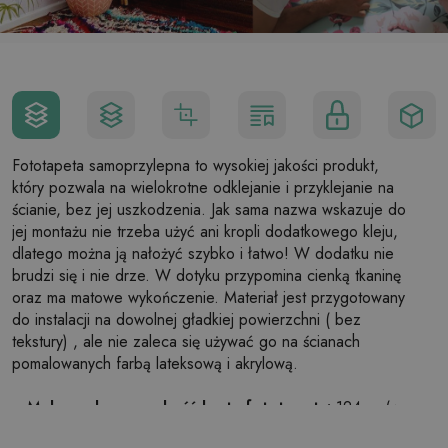
Fototapeta samoprzylepna to wysokiej jakości produkt,
który pozwala na wielokrotne odklejanie i przyklejanie na
ścianie, bez jej uszkodzenia. Jak sama nazwa wskazuje do
jej montażu nie trzeba użyć ani kropli dodatkowego kleju,
dlatego można ją nałożyć szybko i łatwo! W dodatku nie
brudzi się i nie drze. W dotyku przypomina cienką tkaninę
oraz ma matowe wykończenie. Materiał jest przygotowany
do instalacji na dowolnej gładkiej powierzchni ( bez
tekstury) , ale nie zaleca się używać go na ścianach
pomalowanych farbą lateksową i akrylową.
Maksymalna szerokość brytu fototapety:
124cm (w
przypadku rozmiaru większego niż szerokość brytu,