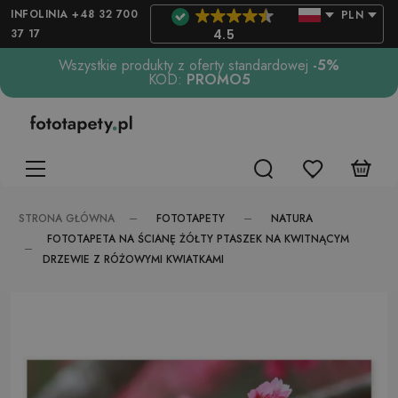
INFOLINIA +48 32 700
PLN
37 17
4.5
Wszystkie produkty z oferty standardowej
-5%
KOD:
PROMO5
FOTOTAPETY
NATURA
STRONA GŁÓWNA
FOTOTAPETA NA ŚCIANĘ ŻÓŁTY PTASZEK NA KWITNĄCYM
DRZEWIE Z RÓŻOWYMI KWIATKAMI