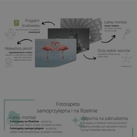
wydruk będzie składał się z kilku równych arkuszy)
Struktura:
satynowa
Wykończenie:
lekki mat
Klej:
Niepotrzebny
Zastosowanie:
Salon, sypialnia, pomieszczenia
biurowe, przedpokój i wiele innych