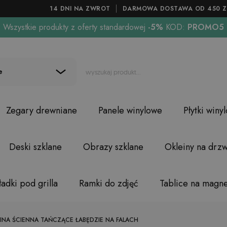
14 DNI NA ZWROT
DARMOWA DOSTAWA OD 450 Z
Wszystkie produkty z oferty standardowej
-5%
KOD:
PROMO5
e
Zegary drewniane
Panele winylowe
Płytki winy
Deski szklane
Obrazy szklane
Okleiny na drzw
adki pod grilla
Ramki do zdjęć
Tablice na magn
INA ŚCIENNA TAŃCZĄCE ŁABĘDZIE NA FALACH