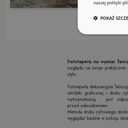
naszej polityki p
POKAŻ SZCZ
Fototapeta na wymiar Tańcz
względu na swoje praktyczne
stylu.
Fototapeta dekoracyjna Tańczą
obróbki graficznej i druku c
wytrzymałością - jest odpo
przed zabrudzeniem.
Metoda druku cyfrowego doskona
wyglądać będzie w pokoju dzien