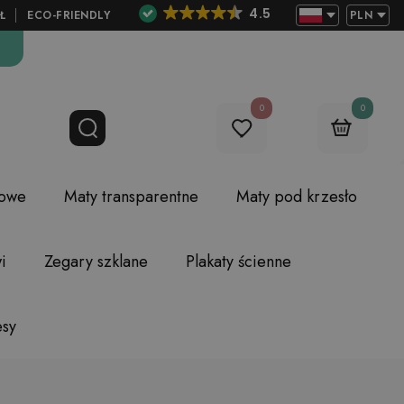
4.5
Ł
ECO-FRIENDLY
PLN
0
0
lowe
Maty transparentne
Maty pod krzesło
i
Zegary szklane
Plakaty ścienne
esy