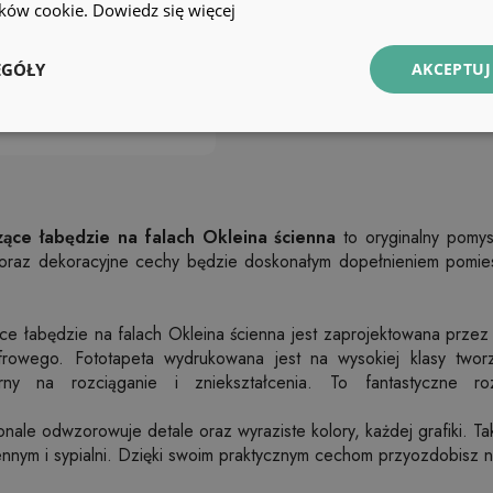
lików cookie.
Dowiedz się więcej
EGÓŁY
AKCEPTUJ
ące łabędzie na falach Okleina ścienna
to oryginalny pomys
 oraz dekoracyjne cechy będzie doskonałym dopełnieniem pomi
ce łabędzie na falach Okleina ścienna jest zaprojektowana przez
yfrowego. Fototapeta wydrukowana jest na wysokiej klasy tworzy
rny na rozciąganie i zniekształcenia. To fantastyczne r
le odwzorowuje detale oraz wyraziste kolory, każdej grafiki. Ta
nym i sypialni. Dzięki swoim praktycznym cechom przyozdobisz nią