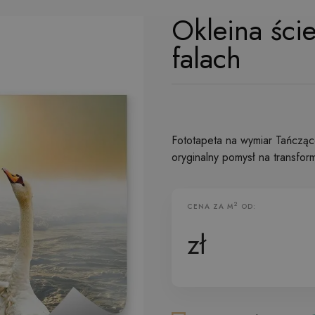
Okleina ści
falach
Fototapeta na wymiar Tańczące
oryginalny pomysł na transfor
2
CENA ZA M
OD:
Fototapeta Flizelinowa
zł