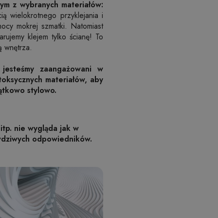
ym z wybranych materiałów:
ą wielokrotnego przyklejania i
mocy mokrej szmatki. Natomiast
rujemy klejem tylko ścianę! To
ą wnętrza.
 jesteśmy zaangażowani w
toksycznych materiałów, aby
ątkowo stylowo.
itp. nie wygląda jak w
awdziwych odpowiedników.