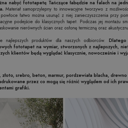
na nabyć fototapetę Tańczące łabędzie na falach na jedn
a.
Materiał samoprzylepny to innowacyjne tworzywo z możliwości
ej powłoce łatwo można usunąć z niej zanieczyszczenia przy po
owacyjne podejście do klasycznych tapet. Podczas jej montażu sma
skowanie nierównych ścian oraz osłonę termiczną oraz akustyczn
nie najlepszych produktów dla naszych odbiorców.
Dlatego
wych fototapet na wymiar, stworzonych z najlepszych, nie
zych klientów będą wyglądać klasycznie, nowocześnie i wyj
, złoto, srebro, beton, marmur, pordzewiała blacha, drewno 
nadrukowane przez co mogą się różnić wyglądem od ich pr
entami grafiki.