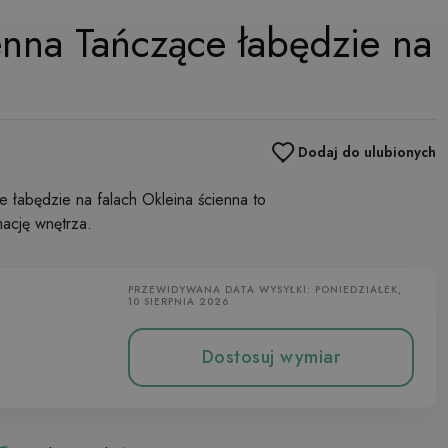
enna Tańczące łabędzie na
Dodaj do ulubionych
 łabędzie na falach Okleina ścienna to
mację wnętrza.
PRZEWIDYWANA DATA WYSYŁKI: PONIEDZIAŁEK,
10 SIERPNIA 2026
Dostosuj wymiar