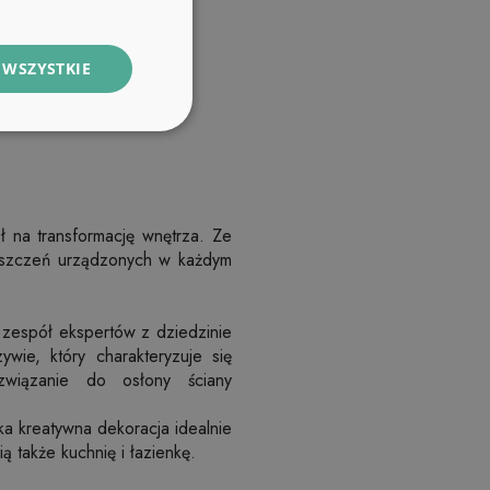
 WSZYSTKIE
ł na transformację wnętrza. Ze
eszczeń urządzonych w każdym
 zespół ekspertów z dziedzinie
wie, który charakteryzuje się
ozwiązanie do osłony ściany
ka kreatywna dekoracja idealnie
 także kuchnię i łazienkę.