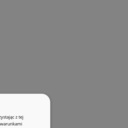
stając z tej
z warunkami