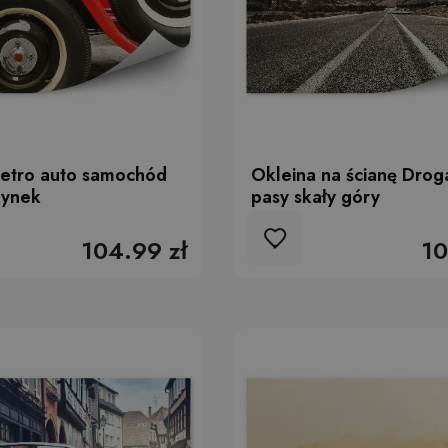
Retro auto samochód
Okleina na ścianę Drog
dynek
pasy skały góry
104.99 zł
10