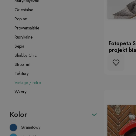
Marynistyczne
Orientalne
Pop art
Prowansalskie
Rustykalne
Fotopeta 
Sepia
projekt bia
Shabby Chic
Street art
Tekstury
Vintage / retro
Wzory
Kolor
Granatowy