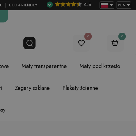
4.5
Ł
ECO-FRIENDLY
PLN
0
0
lowe
Maty transparentne
Maty pod krzesło
i
Zegary szklane
Plakaty ścienne
esy