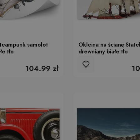
Steampunk samolot
Okleina na ścianę Stat
łe tło
drewniany białe tło
104.99 zł
10