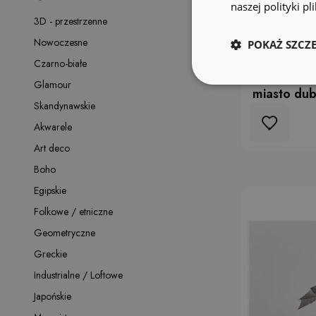
naszej polityki p
3D - przestrzenne
Nowoczesne
POKAŻ SZCZ
Czarno-białe
Okleina śc
Glamour
miasto du
Skandynawskie
Akwarele
Art deco
Boho
Egipskie
Folkowe / etniczne
Geometryczne
Greckie
Industrialne / Loftowe
Japońskie