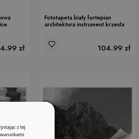
towa
Fototapeta biały fortepian
ice
architektura instrument krzesła
4.99 zł
104.99 zł
stając z tej
z warunkami