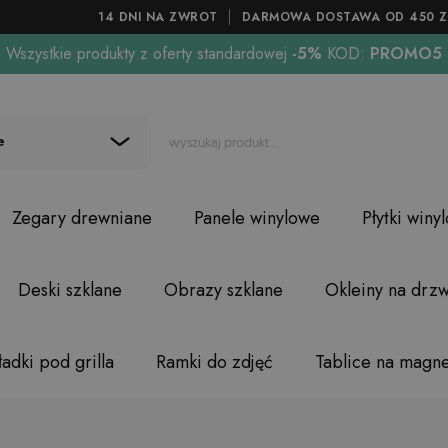
14 DNI NA ZWROT
DARMOWA DOSTAWA OD 450 Z
Wszystkie produkty z oferty standardowej
-5%
KOD:
PROMO5
e
Zegary drewniane
Panele winylowe
Płytki winy
Deski szklane
Obrazy szklane
Okleiny na drzw
adki pod grilla
Ramki do zdjęć
Tablice na magn