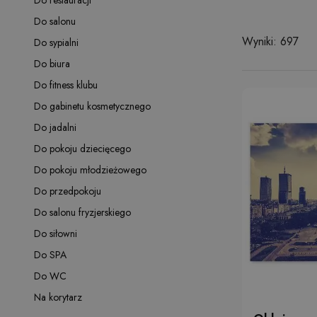
Do restauracji
Do salonu
Wyniki: 697
Do sypialni
Do biura
Do fitness klubu
Do gabinetu kosmetycznego
Do jadalni
Do pokoju dziecięcego
Do pokoju młodzieżowego
Do przedpokoju
Do salonu fryzjerskiego
Do siłowni
Do SPA
Do WC
Na korytarz