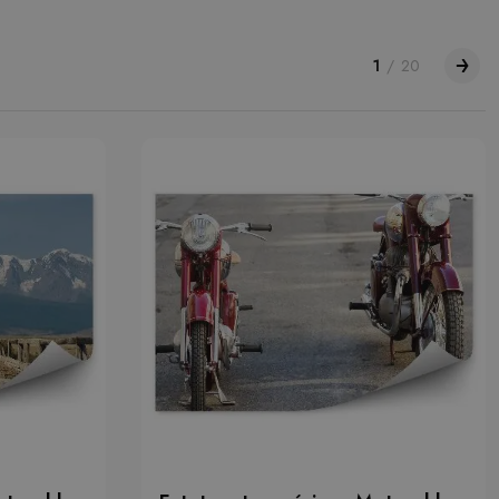
1
/
20