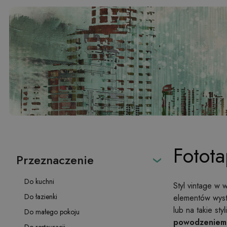
Fotota
Przeznaczenie
Do kuchni
Styl vintage w 
Do łazienki
elementów wystr
lub na takie st
Do małego pokoju
powodzeniem z