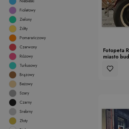
Niebieski
Fioletowy
Zielony
Żółty
Pomarańczowy
Czerwony
Fotopeta 
miasto bu
Różowy
Turkusowy
Brązowy
Beżowy
Szary
Czarny
Srebrny
Złoty