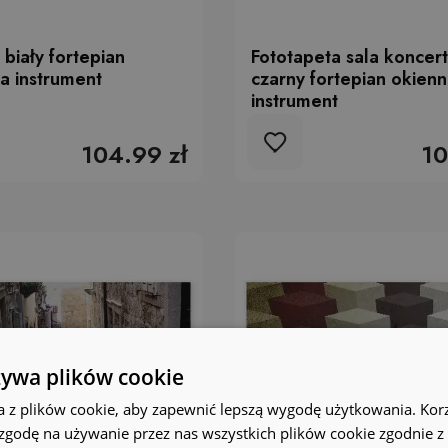
 biały fortepian
Fototapeta sala koncer
ra instrument
czarny fortepian okienn
instrument
104.99 zł
10
żywa plików cookie
a z plików cookie, aby zapewnić lepszą wygodę użytkowania. Korzy
 zgodę na używanie przez nas wszystkich plików cookie zgodnie 