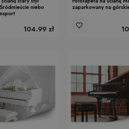
ścianę stary styl
Fototapeta na ścianę M
Śródmieście niebo
zaparkowany na górski
nsport
104.99 zł
10