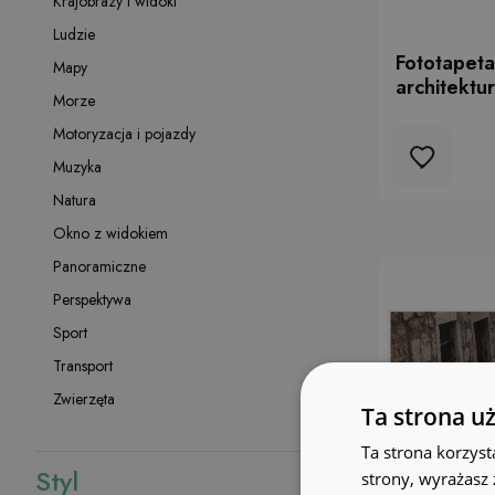
Krajobrazy i widoki
Ludzie
Fototapeta
Mapy
architektu
Morze
Motoryzacja i pojazdy
Muzyka
Natura
Okno z widokiem
Panoramiczne
Perspektywa
Sport
Transport
Zwierzęta
Ta strona u
Ta strona korzyst
Styl
strony, wyrażasz