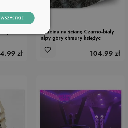
 WSZYSTKIE
rowy
Okleina na ścianę Czarno-biały
alpy góry chmury księżyc
4.99 zł
104.99 zł