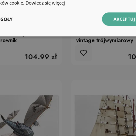
lików cookie.
Dowiedz się więcej
EGÓŁY
AKCEPTUJ
ienna Alejka stare
Okleina na ścianę Kolo
brownik
vintage trójwymiarowy
104.99 zł
10