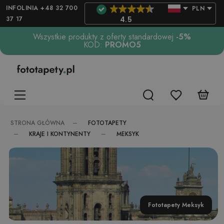
INFOLINIA +48 32 700
PLN
37 17
4.5
Wszystkie produkty z oferty standardowej
-5%
KOD:
PROMO5
FOTOTAPETY
STRONA GŁÓWNA
KRAJE I KONTYNENTY
MEKSYK
Fototapety Meksyk