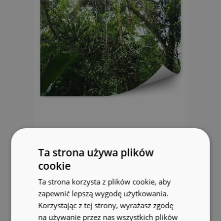
Okleina ścienna Meksyk dżungla
roślinność zieleń
Ta strona używa plików
cookie
104.99 zł
Ta strona korzysta z plików cookie, aby
zapewnić lepszą wygodę użytkowania.
Korzystając z tej strony, wyrażasz zgodę
na używanie przez nas wszystkich plików