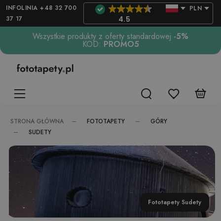
INFOLINIA +48 32 700
PLN
37 17
4.5
Wszystkie produkty z oferty standardowej
-5%
KOD:
PROMO5
FOTOTAPETY
GÓRY
STRONA GŁÓWNA
SUDETY
Fototapety Sudety