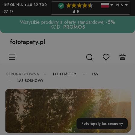
INFOLINIA +48 32 700
PLN
37 17
4.5
Wszystkie produkty z oferty standardowej
-5%
KOD:
PROMO5
FOTOTAPETY
LAS
STRONA GŁÓWNA
LAS SOSNOWY
Fototapety las sosnowy