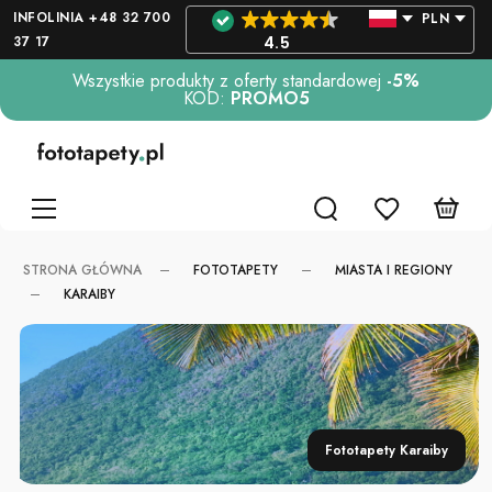
INFOLINIA +48 32 700
PLN
37 17
4.5
Wszystkie produkty z oferty standardowej
-5%
KOD:
PROMO5
FOTOTAPETY
MIASTA I REGIONY
STRONA GŁÓWNA
KARAIBY
Fototapety Karaiby