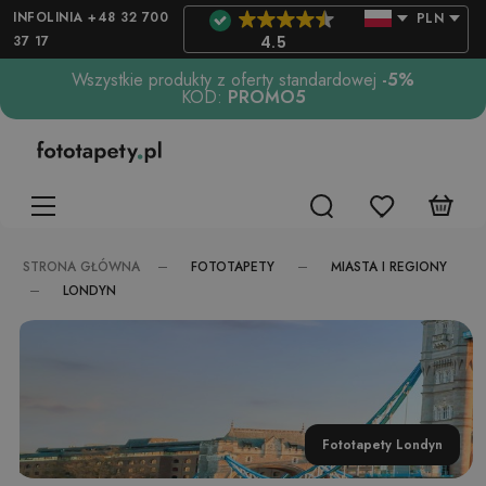
INFOLINIA +48 32 700
PLN
37 17
4.5
Wszystkie produkty z oferty standardowej
-5%
KOD:
PROMO5
FOTOTAPETY
MIASTA I REGIONY
STRONA GŁÓWNA
LONDYN
Fototapety Londyn