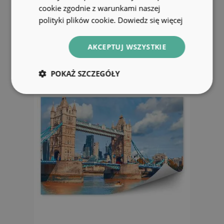
londyn architektura most
cookie zgodnie z warunkami naszej
polityki plików cookie.
Dowiedz się więcej
104.99 zł
AKCEPTUJ WSZYSTKIE
POKAŻ SZCZEGÓŁY