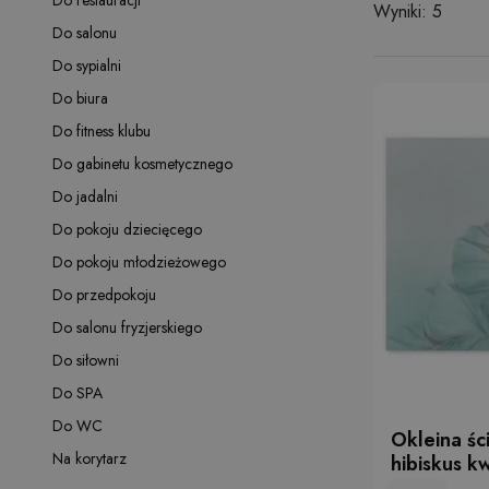
Do restauracji
Wyniki: 5
Do salonu
Do sypialni
Do biura
Do fitness klubu
Do gabinetu kosmetycznego
Do jadalni
Do pokoju dziecięcego
Do pokoju młodzieżowego
Do przedpokoju
Do salonu fryzjerskiego
Do siłowni
Do SPA
Do WC
Okleina śc
Na korytarz
hibiskus kw