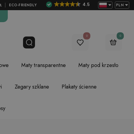
4.5
Ł
ECO-FRIENDLY
PLN
0
0
lowe
Maty transparentne
Maty pod krzesło
i
Zegary szklane
Plakaty ścienne
esy