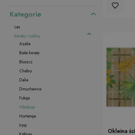
Kategorie
Las
Kwiaty i rośliny
Azalia
Białe kwiaty
Bluszcz
Chabry
Dalia
Dmuchawce
Fuksja
Hibiskusy
Hortensje
Irysy
Okleina śc
Kaktusy