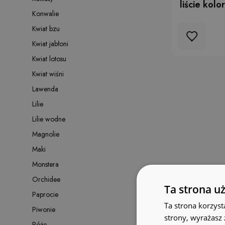
liście kol
Konwalie
Kwiat bzu
Kwiat jabłoni
Kwiat lotosu
Kwiat wiśni
Lawenda
Lilie
Lilie wodne
Magnolie
Maki
Monstera
Orchidee
Ta strona u
Paprocie
Ta strona korzyst
Piwonie
strony, wyrażasz
Róże