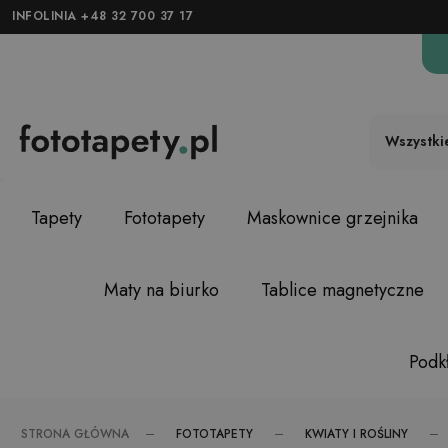
INFOLINIA +48 32 700 37 17
Wszystki
Tapety
Fototapety
Maskownice grzejnika
Maty na biurko
Tablice magnetyczne
Podkł
FOTOTAPETY
KWIATY I ROŚLINY
STRONA GŁÓWNA