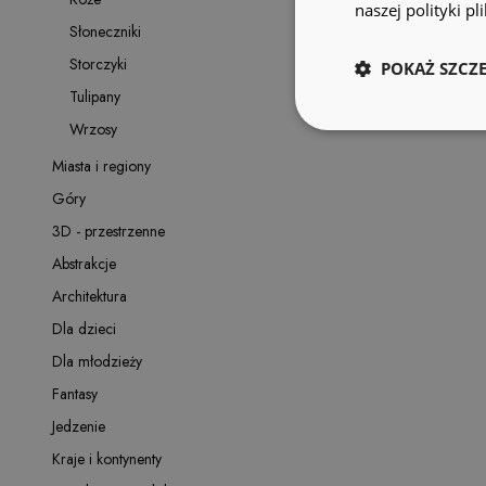
naszej polityki p
Słoneczniki
Storczyki
POKAŻ SZCZ
Tulipany
Wrzosy
Miasta i regiony
Góry
3D - przestrzenne
Abstrakcje
Architektura
Dla dzieci
Dla młodzieży
Fantasy
Jedzenie
Kraje i kontynenty