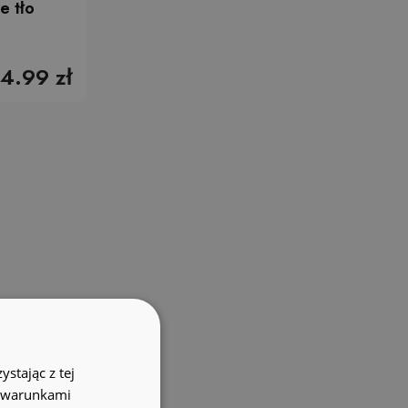
e tło
4.99 zł
stając z tej
z warunkami