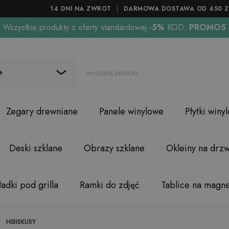
14 DNI NA ZWROT
DARMOWA DOSTAWA OD 450 Z
Wszystkie produkty z oferty standardowej
-5%
KOD:
PROMO5
e
Zegary drewniane
Panele winylowe
Płytki winy
Deski szklane
Obrazy szklane
Okleiny na drzw
adki pod grilla
Ramki do zdjęć
Tablice na magn
HIBISKUSY