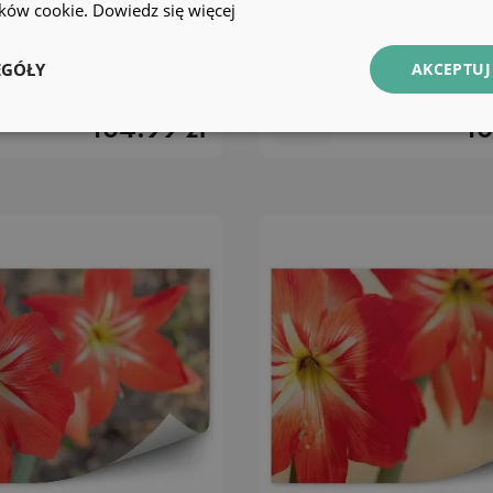
lików cookie.
Dowiedz się więcej
na ścianę Biała lilia
Fototapeta na ścianę Żó
lili kolorowy dym białe 
EGÓŁY
AKCEPTUJ
104.99 zł
10