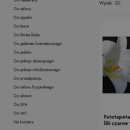
Do restauracji
Wyniki: 20
Do salonu
Do sypialni
Do biura
Do fitness klubu
Do gabinetu kosmetycznego
Do jadalni
Do pokoju dziecięcego
Do pokoju młodzieżowego
Do przedpokoju
Do salonu fryzjerskiego
Do siłowni
Do SPA
Do WC
Fototapeta
Na korytarz
lilii czarne