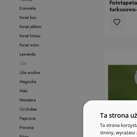
Fototapeta 
Konwalie
turkusowo-
Kwiat bzu
Kwiat jabłoni
Kwiat lotosu
Kwiat wiśni
Lawenda
Lilie
Lilie wodne
Magnolie
Maki
Monstera
Orchidee
Ta strona u
Paprocie
Ta strona korzyst
Piwonie
strony, wyrażasz
Róże