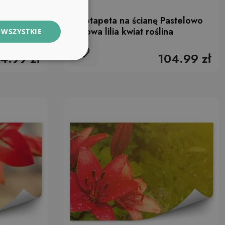
łty kwiat
Fototapeta na ścianę Pastelowo
tło
różowa lilia kwiat roślina
 WSZYSTKIE
4.99 zł
104.99 zł