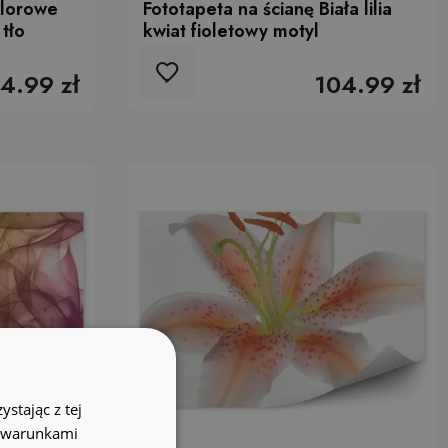
olorowe
Fototapeta na ścianę Biała lilia
 tło
kwiat fioletowy motyl
4.99 zł
104.99 zł
stając z tej
z warunkami