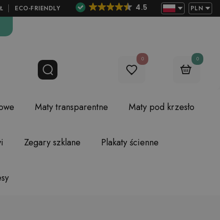
4.5
Ł
ECO-FRIENDLY
PLN
0
0
lowe
Maty transparentne
Maty pod krzesło
i
Zegary szklane
Plakaty ścienne
esy