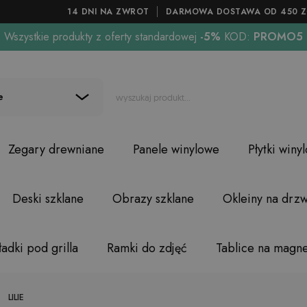
14 DNI NA ZWROT
DARMOWA DOSTAWA OD 450 Z
Wszystkie produkty z oferty standardowej
-5%
KOD:
PROMO5
e
Zegary drewniane
Panele winylowe
Płytki winy
Deski szklane
Obrazy szklane
Okleiny na drzw
adki pod grilla
Ramki do zdjęć
Tablice na magn
LILIE