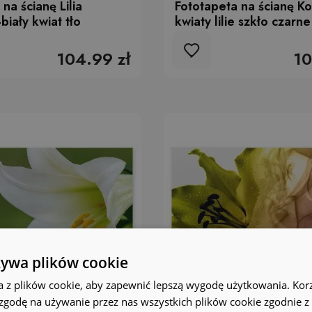
na ścianę Lilia
Fototapeta na ścianę K
biały kwiat tło
kwiaty lilie szkło czarne
104.99 zł
10
żywa plików cookie
a z plików cookie, aby zapewnić lepszą wygodę użytkowania. Korzy
 zgodę na używanie przez nas wszystkich plików cookie zgodnie 