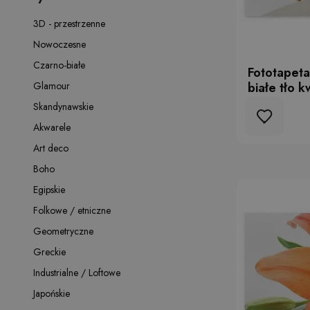
3D - przestrzenne
Nowoczesne
Czarno-białe
Fototapeta
Glamour
białe tło k
Skandynawskie
Akwarele
Art deco
Boho
Egipskie
Folkowe / etniczne
Geometryczne
Greckie
Industrialne / Loftowe
Japońskie