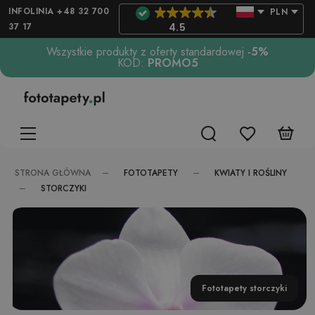
INFOLINIA +48 32 700
PLN
37 17
4.5
Wszystkie produkty z oferty standardowej
-5%
KOD:
PROMO5
FOTOTAPETY
KWIATY I ROŚLINY
STRONA GŁÓWNA
STORCZYKI
Fototapety storczyki